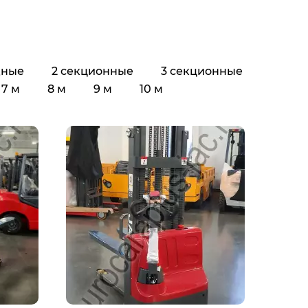
дные
2 секционные
3 секционные
7 м
8 м
9 м
10 м