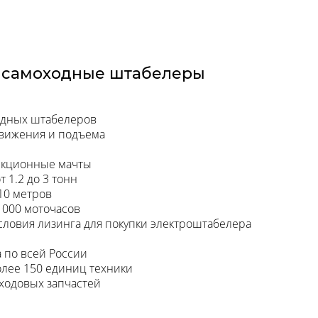
 самоходные штабелеры
одных штабелеров
движения и подъема
екционные мачты
 1.2 до 3 тонн
10 метров
1000 моточасов
ловия лизинга для покупки электроштабелера
а по всей России
олее 150 единиц техники
ходовых запчастей