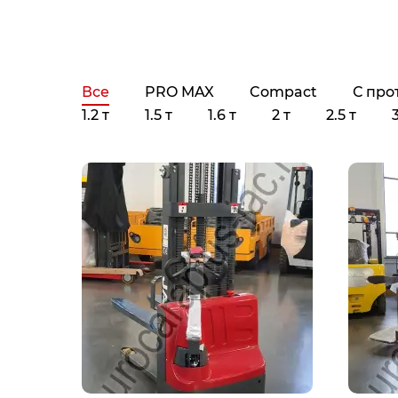
Все
PRO MAX
Compact
С про
1.2 т
1.5 т
1.6 т
2 т
2.5 т
3