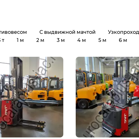
тивовесом
С выдвижной мачтой
Узкопрохо
 т
1 м
2 м
3 м
4 м
5 м
6 м