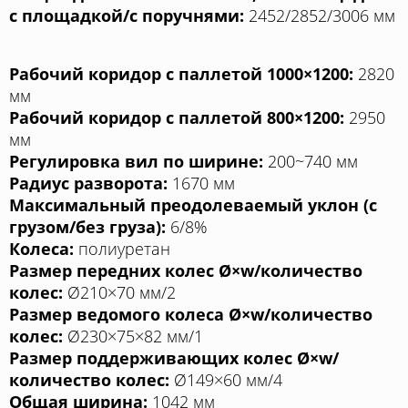
с площадкой/с поручнями:
2452/2852/3006 мм
Рабочий коридор с паллетой 1000×1200:
2820
мм
Рабочий коридор с паллетой 800×1200:
2950
мм
Регулировка вил по ширине:
200~740 мм
Радиус разворота:
1670 мм
Максимальный преодолеваемый уклон (c
грузом/без груза):
6/8%
Колеса:
полиуретан
Размер передних колес Ø×w/количество
колес:
Ø210×70 мм/2
Размер ведомого колеса Ø×w/количество
колес:
Ø230×75×82 мм/1
Размер поддерживающих колес Ø×w/
количество колес:
Ø149×60 мм/4
Общая ширина:
1042 мм