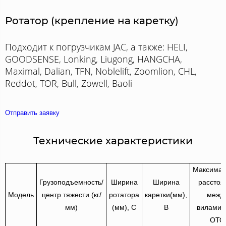
Ротатор (крепление на каретку)
Подходит к погрузчикам JAC, а также: HELI,
GOODSENSE, Lonking, Liugong, HANGCHA,
Maximal, Dalian, TFN, Noblelift, Zoomlion, CHL,
Reddot, TOR, Bull, Zowell, Baoli
Отправить заявку
Технические характеристики
Максимал
Грузоподъемность/
Ширина
Ширина
расстоя
Модель
центр тяжести (кг/
ротатора
каретки(мм),
межд
мм)
(мм), С
В
вилами(
ОТО