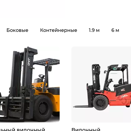
Боковые
Контейнерные
1.9 м
6 м
льный вилочный
Вилочный