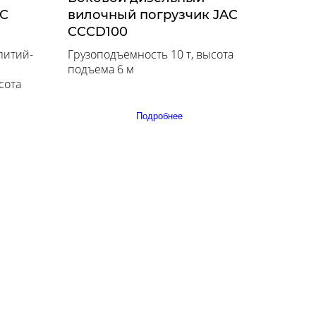
AC
вилочный погрузчик JAC
CCCD100
литий-
Грузоподъемность 10 т, высота
подъема 6 м
сота
Подробнее