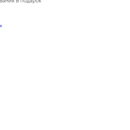
вания в подарок
а