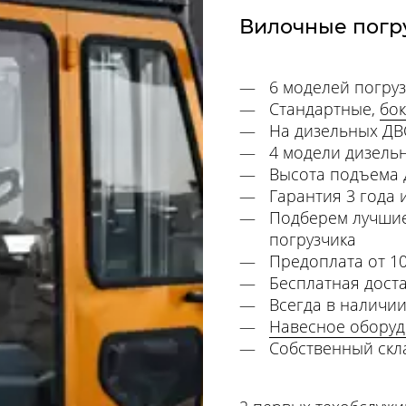
Вилочные погру
6 моделей погруз
Стандартные,
бо
На дизельных ДВ
4 модели дизельн
Высота подъема 
Гарантия 3 года 
Подберем лучшие
погрузчика
Предоплата от 1
Бесплатная дост
Всегда в наличии
Навесное обору
Собственный скл