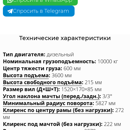
Спросить в WhatsApp
Спросить в Telegram
Технические характеристики
Тип двигателя:
дизельный
Номинальная грузоподъемность:
10000 кг
Центр тяжести груза:
600 мм
Высота подъема
:
3600 мм
Высота свободного подъёма
:
215 мм
Размер вил (Д×Ш×Т):
1520×170×85 мм
Угол наклона мачты (перед./задн.)
:
3/3°
Минимальный радиус поворота
:
5827 мм
Клиренс по центру рамы (без нагрузки)
:
272
мм
Клиренс под мачтой (без нагрузки):
222 мм