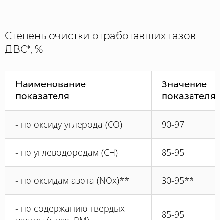
Степень очистки отработавших газов
ДВС*, %
Наименование
Значение
показателя
показателя
- по оксиду углерода (CO)
90-97
- по углеводородам (CH)
85-95
- по оксидам азота (NOx)**
30-95**
- по содержанию твердых
85-95
частиц (саже, РМ)