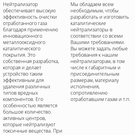
Нейтрализатор
Мы обладаем всем
обеспечивает высокую
необходимым, чтобы
эффективность очистки
разработать и изготовить
отработанного газа
каталитические
благодаря применению
нейтрализаторы в
инновационного
соответствии со всеми
металлооксидного
Вашими требованиями.
каталитического
Вы можете задать любые
покрытия. Это
требования к нашим
собственная разработка,
нейтрализаторам, в том
которая и делает
числе к габаритным и
устройство таким
присоединительным
эффективным для
размерам, материалу
удаления различных
исполнения,
типов вредных
сопротивлению
компонентов. Его
отработавшим газам и т.п.
особенностью является
большое количество
активных центров,
которые нейтрализуют
токсичные вещества. При