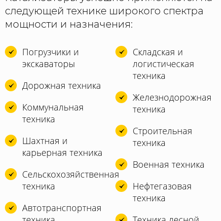
следующей технике широкого спектра
мощности и назначения:
Погрузчики и
Складская и
экскаваторы
логистическая
техника
Дорожная техника
Железнодорожная
Коммунальная
техника
техника
Строительная
Шахтная и
техника
карьерная техника
Военная техника
Сельскохозяйственная
техника
Нефтегазовая
техника
Автотранспортная
техника
Техника лесной