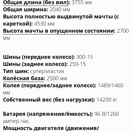
Общая длина (без вил)
:
3755 мм
Общая ширина:
2040 мм
Высота полностью выдвинутой мачты (с
кареткой):
4530 мм
Высота мачты в опущенном состоянии
:
2700
мм
Шины (переднее колесо):
300-15
Шины (заднее колесо):
250-15
Тип шин:
суперэластик
Колёсная база
:
2500 мм
Колея (переднее/заднее колесо):
1489/1460
мм
Собственный вес (без нагрузки):
14200 кг
Батарея (напряжение/ёмкость):
96 В/1260
ампер-час
Мощность двигателя (движения/