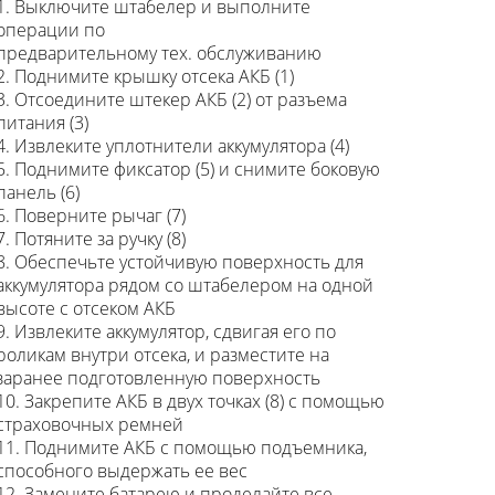
1. Выключите штабелер и выполните
операции по
предварительному тех. обслуживанию
2. Поднимите крышку отсека АКБ (1)
3. Отсоедините штекер АКБ (2) от разъема
питания (3)
4. Извлеките уплотнители аккумулятора (4)
5. Поднимите фиксатор (5) и снимите боковую
панель (6)
6. Поверните рычаг (7)
7. Потяните за ручку (8)
8. Обеспечьте устойчивую поверхность для
аккумулятора рядом со штабелером на одной
высоте с отсеком АКБ
9. Извлеките аккумулятор, сдвигая его по
роликам внутри отсека, и разместите на
заранее подготовленную поверхность
10. Закрепите АКБ в двух точках (8) с помощью
страховочных ремней
11. Поднимите АКБ с помощью подъемника,
способного выдержать ее вес
12. Замените батарею и проделайте все