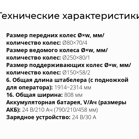
Технические характеристик
Размер передних колес Ø×w, мм/
количество колес:
Ø80×70/4
Размер ведомого колеса Ø×w, мм/
количество колес:
Ø250×80/1
Размер поддерживающих колес Ø×w, мм/
количество колес:
Ø150×58/2
6. Общая длина штабелера (с подножкой
для оператора):
1914~2314 мм
16. Общая ширина:
808 мм
Аккумуляторная батарея, V/Aч (размеры
АКБ):
24 В/210 Aч (790/210/458 мм)
Зарядное устройство:
24 В/30 A