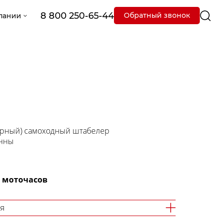
8 800 250-65-44
Обратный звонок
пании
торный) самоходный штабелер
онны
0 моточасов
я