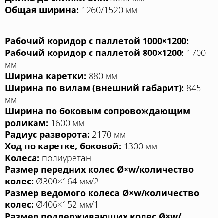
Общая ширина:
1260/1520 мм
Рабочий коридор с паллетой 1000×1200:
Рабочий коридор с паллетой 800×1200:
1700
мм
Ширина каретки:
880 мм
Ширина по вилам (внешний габарит):
845
мм
Ширина по боковым сопровождающим
роликам:
1600 мм
Радиус разворота:
2170 мм
Ход по каретке, боковой:
1300 мм
Колеса:
полиуретан
Размер передних колес Ø×w/количество
колес:
Ø300×164 мм/2
Размер ведомого колеса Ø×w/количество
колес:
Ø406×152 мм/1
Размер поддерживающих колес Ø×w/