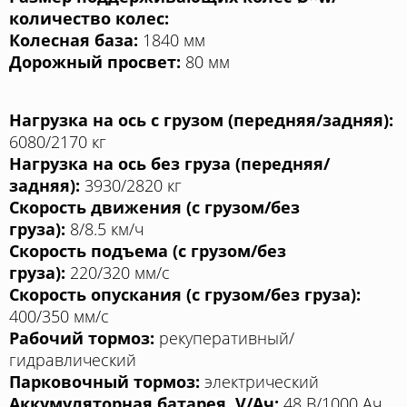
количество колес:
Колесная база:
1840 мм
Дорожный просвет:
80 мм
Нагрузка на ось c грузом (передняя/задняя):
6080/2170 кг
Нагрузка на ось без груза (передняя/
задняя):
3930/2820 кг
Скорость движения (с грузом/без
груза):
8/8.5 км/ч
Скорость подъема (с грузом/без
груза):
220/320 мм/с
Скорость опускания (с грузом/без груза):
400/350 мм/с
Рабочий тормоз:
рекуперативный/
гидравлический
Парковочный тормоз:
электрический
Аккумуляторная батарея, V/Aч:
48 В/1000 Aч