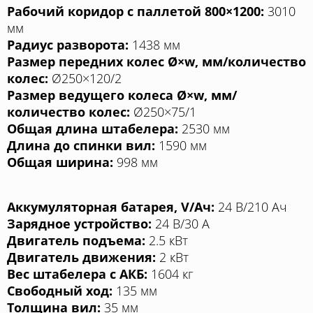
Рабочий коридор с паллетой 800×1200:
3010
мм
Радиус разворота:
1438 мм
Размер передних колес Ø×w, мм/количество
колес:
Ø250×120/2
Размер ведущего колеса Ø×w, мм/
количество колес:
Ø250×75/1
Общая длина штабелера:
2530 мм
Длина до спинки вил:
1590 мм
Общая ширина:
998 мм
Аккумуляторная батарея, V/Aч:
24 В/210 Aч
Зарядное устройство:
24 В/30 A
Двигатель подъема:
2.5 кВт
Двигатель движения:
2 кВт
Вес штабелера с АКБ:
1604 кг
Свободный ход:
135 мм
Толщина вил:
35 мм