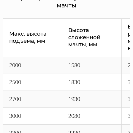
мачты
В
Высота
Макс. высота
р
сложенной
подъема, мм
м
мачты, мм
к
2000
1580
2
2500
1830
3
2700
1930
3
3000
2080
3
3300
2230
3