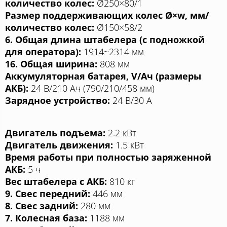
количество колес:
Ø250×80/1
Размер поддерживающих колес Ø×w, мм/
количество колес:
Ø150×58/2
6. Общая длина штабелера (с подножкой
для оператора):
1914~2314 мм
16. Общая ширина:
808 мм
Аккумуляторная батарея, V/Aч (размеры
АКБ):
24 В/210 Aч (790/210/458 мм)
Зарядное устройство:
24 В/30 A
Двигатель подъема:
2.2 кВт
Двигатель движения:
1.5 кВт
Время работы при полностью заряженной
АКБ:
5 ч
Вес штабелера с АКБ:
810 кг
9. Свес передний:
446 мм
8. Свес задний:
280 мм
7. Колесная база:
1188 мм