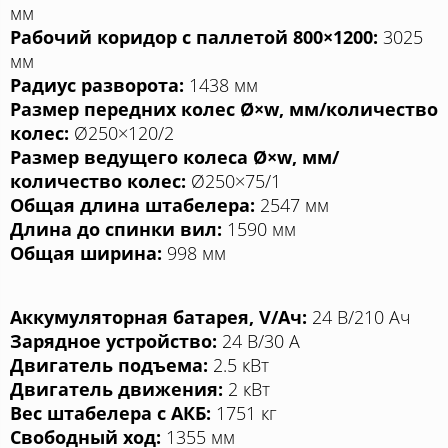
мм
Рабочий коридор с паллетой 800×1200:
3025
мм
Радиус разворота:
1438 мм
Размер передних колес Ø×w, мм/количество
колес:
Ø250×120/2
Размер ведущего колеса Ø×w, мм/
количество колес:
Ø250×75/1
Общая длина штабелера:
2547 мм
Длина до спинки вил:
1590 мм
Общая ширина:
998 мм
Аккумуляторная батарея, V/Aч:
24 В/210 Aч
Зарядное устройство:
24 В/30 A
Двигатель подъема:
2.5 кВт
Двигатель движения:
2 кВт
Вес штабелера с АКБ:
1751 кг
Свободный ход:
1355 мм