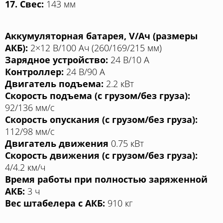
17. Cвес:
143 мм
Аккумуляторная батарея, V/Aч (размеры
АКБ):
2×12 В/100 Aч (260/169/215 мм)
Зарядное устройство:
24 В/10 A
Контроллер:
24 В/90 А
Двигатель подъема:
2.2 кВт
Скорость
подъема (с грузом/без груза):
92/136 мм/с
Скорость опускания (с грузом/без груза):
112/98 мм/с
Двигатель движения
0.75 кВт
Скорость движения (с грузом/без груза):
4/4.2 км/ч
Время работы при полностью заряженной
АКБ:
3 ч
Вес штабелера с АКБ:
910 кг