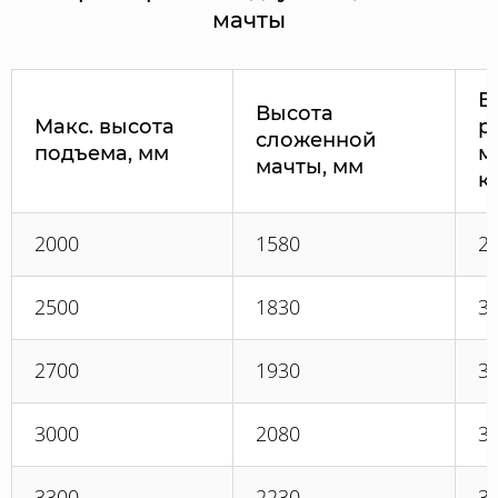
мачты
В
Высота
Макс. высота
р
сложенной
подъема, мм
м
мачты, мм
к
2000
1580
2
2500
1830
3
2700
1930
3
3000
2080
3
3300
2230
3