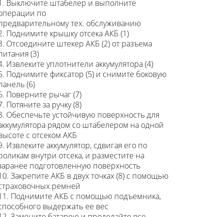
1. Выключите штабелер и выполните
операции по
предварительному тех. обслуживанию
2. Поднимите крышку отсека АКБ (1)
3. Отсоедините штекер АКБ (2) от разъема
питания (3)
4. Извлеките уплотнители аккумулятора (4)
5. Поднимите фиксатор (5) и снимите боковую
панель (6)
6. Поверните рычаг (7)
7. Потяните за ручку (8)
8. Обеспечьте устойчивую поверхность для
аккумулятора рядом со штабелером на одной
высоте с отсеком АКБ
9. Извлеките аккумулятор, сдвигая его по
роликам внутри отсека, и разместите на
заранее подготовленную поверхность
10. Закрепите АКБ в двух точках (8) с помощью
страховочных ремней
11. Поднимите АКБ с помощью подъемника,
способного выдержать ее вес
12. Замените батарею и проделайте все