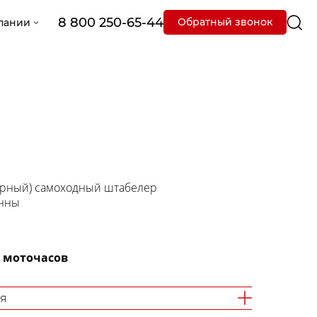
8 800 250-65-44
Обратный звонок
пании
торный) самоходный штабелер
онны
0 моточасов
я