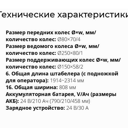
Технические характеристик
Размер передних колес Ø×w, мм/
количество колес:
Ø80×70/4
Размер ведомого колеса Ø×w, мм/
количество колес:
Ø250×80/1
Размер поддерживающих колес Ø×w, мм/
количество колес:
Ø150×58/2
6. Общая длина штабелера (с подножкой
для оператора):
1914~2314 мм
16. Общая ширина:
808 мм
Аккумуляторная батарея, V/Aч (размеры
АКБ):
24 В/210 Aч (790/210/458 мм)
Зарядное устройство:
24 В/30 A