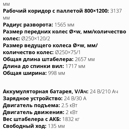
мм
Рабочий коридор с паллетой 800×1200:
3137
мм
Радиус разворота:
1565 мм
Размер передних колес Ø×w, мм/количество
колес:
Ø250×120/2
Размер ведущего колеса Ø×w, мм/
количество колес:
Ø250×75/1
Общая длина штабелера:
2657 мм
Длина до спинки вил:
1717 мм
Общая ширина:
998 мм
Аккумуляторная батарея, V/Aч:
24 В/210 Aч
Зарядное устройство:
24 В/30 A
Двигатель подъема:
2.5 кВт
Двигатель движения:
2 кВт
Вес штабелера с АКБ:
1832 кг
Свободный ход:
135 мм