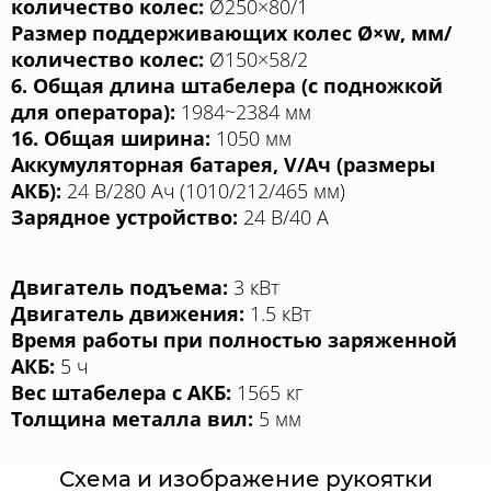
количество колес:
Ø250×80/1
Размер поддерживающих колес Ø×w, мм/
количество колес:
Ø150×58/2
6. Общая длина штабелера (с подножкой
для оператора):
1984~2384 мм
16. Общая ширина:
1050 мм
Аккумуляторная батарея, V/Aч (размеры
АКБ):
24 В/280 Aч (1010/212/465 мм)
Зарядное устройство:
24 В/40 A
Двигатель подъема:
3 кВт
Двигатель движения:
1.5 кВт
Время работы при полностью заряженной
АКБ:
5 ч
Вес штабелера с АКБ:
1565 кг
Толщина металла вил:
5 мм
Схема и изображение рукоятки