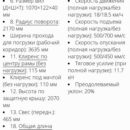
6. Размер вил
Скорость движения
(Д×Ш×Т): 1070×122×40
(полная нагрузка/без
мм
нагрузки): 18/18.5 км/ч
8.
Радиус поворота
:
Скорость подъема
2170 мм
(полная нагрузка/без
Ширина прохода
нагрузки): 500/700 мм/с
для погрузки (рабочий
Скорость опускания
коридор): 3635 мм
(полная нагрузка/без
11.
Клиренс по
нагрузки): 500/450 мм/с
центру рамы (без
Тяговое усилие (при
нагрузки)
: 115 мм
полной нагрузке): 11.7
Клиренс под мачтой
кН
(без нагрузки): 110 мм
Преодолеваемый
12. Высота по
уклон: 20%
защитную крышу: 2070
мм
13. Свес (передн.):
465 мм
18.
Общая длина