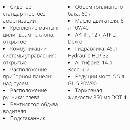
Сиденье:
Объем топливного
стандартное, без
бака: 60 л
амортизации
Масло двигателя: 8
Крепление мачты к
л 10W40
цилиндрам наклона:
АКПП: 12 л ATF 2
открытое
Dexron
Коммуникации
Гидравлика: 45 л
системы управления:
Hydraulic HLP 32
открытые
Антифриз: 14 л
Расположение
Зеленый
приборной панели:
Ведущий мост: 5.5 л
над рулем
GL-5 80W90
Расположение
Тормозная
ручника: слева
жидкость: 350 мл DOT 4
Вентилятор обдува
водителя
Подстаканник