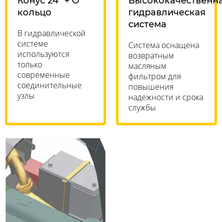
Конус 24° + O
Высококачественн
кольцо
гидравлическая
система
В гидравлической
системе
Система оснащена
используются
возвратным
только
масляным
современные
фильтром для
соединительные
повышения
узлы
надежности и срока
службы