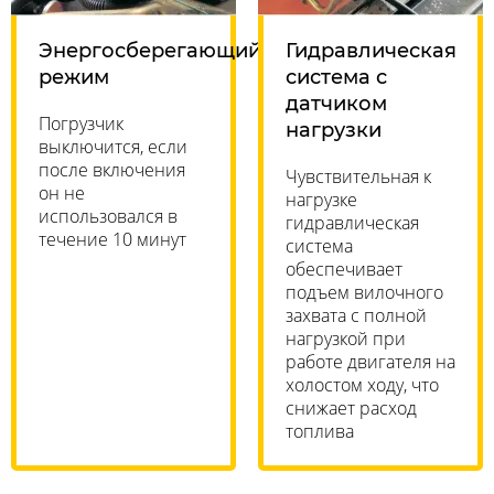
Энергосберегающий
Гидравлическая
режим
система с
датчиком
Погрузчик
нагрузки
выключится, если
после включения
Чувствительная к
он не
нагрузке
использовался в
гидравлическая
течение 10 минут
система
обеспечивает
подъем вилочного
захвата с полной
нагрузкой при
работе двигателя на
холостом ходу, что
снижает расход
топлива