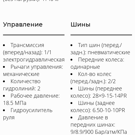
Управление
Шины
Трансмиссия
Тип шин (перед./
(вперед/назад): 1/1
задн.): пневматические
электрогидравлическая
Передние колеса:
Рычаги управления:
одинарные
механические
Кол-во колес
Количество
(перед./задн.): 2/2
гидролиний: 2
Шины (переднее
Рабочее давление:
колесо): 28×9-15-14PR
18.5 МПа
Шины (заднее
Гидроусилитель
колесо): 6.50-10-10PR
руля
Давление в
передних шинах:
9/8.9/900 Бар/атм/КПа