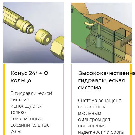
Конус 24° + O
Высококачественн
кольцо
гидравлическая
система
В гидравлической
системе
Система оснащена
используются
возвратным
только
масляным
современные
фильтром для
соединительные
повышения
узлы
надежности и срока