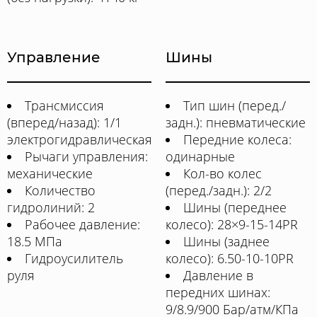
Управление
Шины
Трансмиссия
Тип шин (перед./
(вперед/назад): 1/1
задн.): пневматические
электрогидравлическая
Передние колеса:
Рычаги управления:
одинарные
механические
Кол-во колес
Количество
(перед./задн.): 2/2
гидролиний: 2
Шины (переднее
Рабочее давление:
колесо): 28×9-15-14PR
18.5 МПа
Шины (заднее
Гидроусилитель
колесо): 6.50-10-10PR
руля
Давление в
передних шинах:
9/8.9/900 Бар/атм/КПа