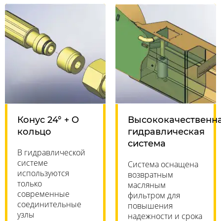
Конус 24° + O
Высококачественн
кольцо
гидравлическая
система
В гидравлической
системе
Система оснащена
используются
возвратным
только
масляным
современные
фильтром для
соединительные
повышения
узлы
надежности и срока