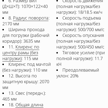
6. Размер вил
Скорость движения
(Д×Ш×Т): 1070×122×40
(полная нагрузка/без
мм
нагрузки): 18/18.5 км/ч
8.
Радиус поворота
:
Скорость подъема
2170 мм
(полная нагрузка/без
Ширина прохода
нагрузки): 500/700 мм/с
для погрузки (рабочий
Скорость опускания
коридор): 3635 мм
(полная нагрузка/без
11.
Клиренс по
нагрузки): 500/450 мм/с
центру рамы (без
Тяговое усилие (при
нагрузки)
: 115 мм
полной нагрузке): 11.7
Клиренс под мачтой
кН
(без нагрузки): 110 мм
Преодолеваемый
12. Высота по
уклон: 20%
защитную крышу: 2070
мм
13. Свес (передн.):
465 мм
18.
Общая длина