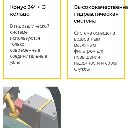
Конус 24° + O
Высококачественн
кольцо
гидравлическая
система
В гидравлической
системе
Система оснащена
используются
возвратным
только
масляным
современные
фильтром для
соединительные
повышения
узлы
надежности и срока
службы