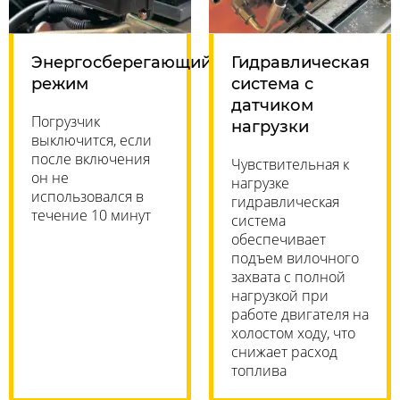
Энергосберегающий
Гидравлическая
режим
система с
датчиком
Погрузчик
нагрузки
выключится, если
после включения
Чувствительная к
он не
нагрузке
использовался в
гидравлическая
течение 10 минут
система
обеспечивает
подъем вилочного
захвата с полной
нагрузкой при
работе двигателя на
холостом ходу, что
снижает расход
топлива