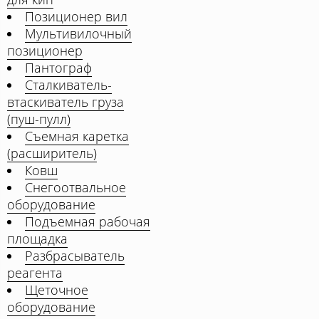
Позиционер вил
Мультивилочный
позиционер
Пантограф
Сталкиватель-
втаскиватель груза
(пуш-пулл)
Съемная каретка
(расширитель)
Ковш
Снегоотвальное
оборудование
Подъемная рабочая
площадка
Разбрасыватель
реагента
Щеточное
оборудование