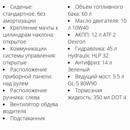
Сиденье:
Объем топливного
стандартное, без
бака: 60 л
амортизации
Масло двигателя: 10
Крепление мачты к
л 10W40
цилиндрам наклона:
АКПП: 12 л ATF 2
открытое
Dexron
Коммуникации
Гидравлика: 45 л
системы управления:
Hydraulic HLP 32
открытые
Антифриз: 14 л
Расположение
Зеленый
приборной панели:
Ведущий мост: 5.5 л
над рулем
GL-5 80W90
Расположение
Тормозная
ручника: слева
жидкость: 350 мл DOT 4
Вентилятор обдува
водителя
Подстаканник