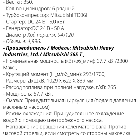
- Вес, кг: 350,
- Кол-во цилиндров: 6 рядный,
- Турбокомпрессор: Mitsubishi TD06H
- Cтартер: DC 24 В - 5,0 кВт
- Генератор:DC 24 В - 50 А
- Диаметр
Ход поршня: 94x120,
-
Объем, л: 4,996,
-
Производитель / Модель: Mitsubishi Heavy
Industries, Ltd./ Mitsubishi S6S-T ,
- Номинальная мощность (кВт/об_мин): 67.7 кВт/2300
Макс.,
- Крутящий момент (Н_м/об_мин): 293/1700,
- Размеры ДхШхВ: 1029 X 622 X 839 мм,
- Расход топлива при полной нагрузке, г/кВ: 265
- Мощность: 67.7 кВт,
- Смазка: Принудительная циркуляция (подача давления
масляным насосом)
- Режим охлаждения: Принудительное охлаждение
водой с помощью центробежного насоса.
- Направление вращения коленчатого вала :Против
часовой стрелки, если смотреть со стороны маховика