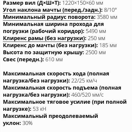
Размер вил (Д×Ш×Т):
1220×150×60 мм
Угол наклона мачты (перед./задн.)
:
8/10°
Минимальный радиус поворота
:
3580 мм
Минимальная ширина прохода для
погрузки (рабочий коридор):
5490 мм
Клиренс рамы (без нагрузки)
:
250 мм
Клиренс до мачты (без нагрузки):
185 мм
Высота по защитную крышу:
2500 мм
Свес (передн.):
610 мм
Максимальная скорость хода (полная
нагрузка/без нагрузки):
22/25 км/ч
Максимальная скорость подъема (полная
нагрузка/без нагрузки):
460/520 мм/с
Максимальное тяговое усилие (при полной
нагрузке):
53 кН
Максимальный преодолеваемый
уклон:
30%