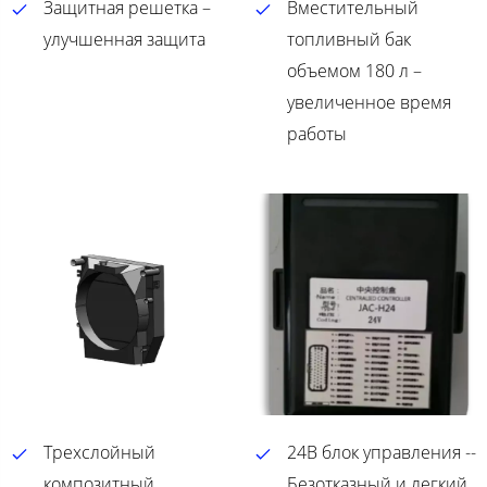
Защитная решетка –
Вместительный
улучшенная защита
топливный бак
объемом 180 л –
увеличенное время
работы
Трехслойный
24В блок управления --
композитный
Безотказный и легкий