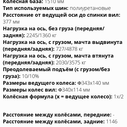
Колесная база:
1510 мм
Тип используемых шин:
полиуретановые
Расстояние от ведущей оси до спинки вил:
377 мм
Нагрузка на ось, без груза (передняя/
задняя):
2245/1360 кг
Нагрузка на ось, с грузом, мачта выдвинута
(передняя/задняя):
727/4878 кг
Нагрузка на ось, с грузом, мачта втянута
(передняя/задняя):
2030/3575 кг
Преодолеваемый подъём (с грузом/без
груза):
10/10%
Размеры ведущего колеса:
Φ343x140 мм
Размеры колес вил:
Φ340x114 мм
Колёсная формула (x = ведущее колесо):
1x/2
Расстояние между колёсами, передние:
-
Расстояние между колёсами, задние:
1146