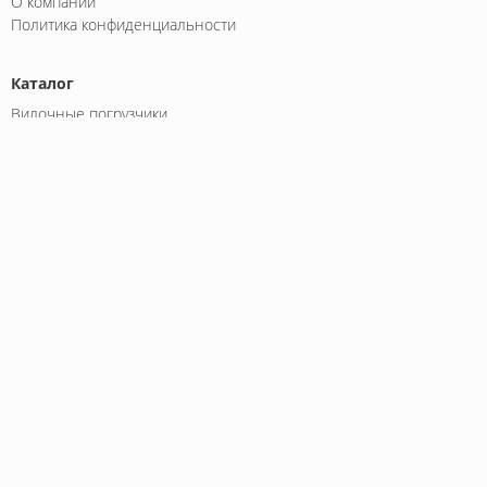
О компании
Политика конфиденциальности
Каталог
Вилочные погрузчики
Дизельные погрузчики
Электрические погрузчики
Литий-ионные погрузчики
Бензиновые погрузчики
Внедорожные погрузчики
Боковые погрузчики
Трехопорные погрузчики
Штабелеры
Электророхли
Ричтраки