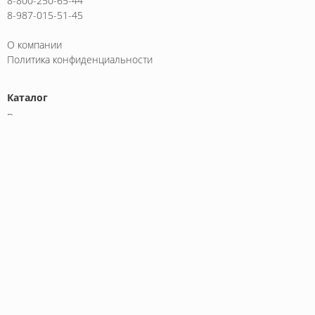
8-800-250-65-44
8-987-015-51-45
О компании
Политика конфиденциальности
Каталог
Вилочные погрузчики
Дизельные погрузчики
Электрические погрузчики
Литий-ионные погрузчики
Бензиновые погрузчики
Внедорожные погрузчики
Боковые погрузчики
Трехопорные погрузчики