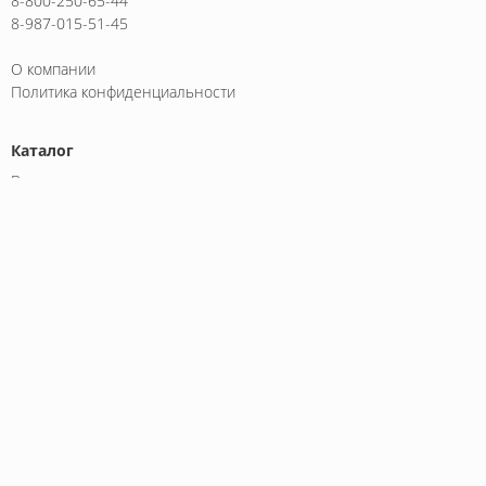
8-800-250-65-44
8-987-015-51-45
О компании
Политика конфиденциальности
Каталог
Вилочные погрузчики
Дизельные погрузчики
Электрические погрузчики
Литий-ионные погрузчики
Бензиновые погрузчики
Внедорожные погрузчики
Боковые погрузчики
Трехопорные погрузчики