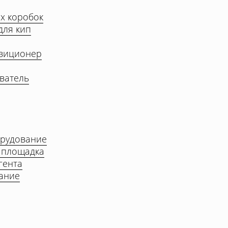
ых коробок
для кип
зиционер
иватель
орудование
 площадка
гента
ание