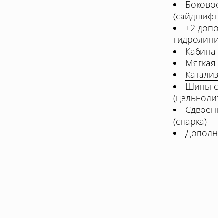
Боково
(сайдшифт
+2 доп
гидролин
Кабина
Мягкая
Катали
Шины
с
(цельноли
Сдвоен
(спарка)
Дополн