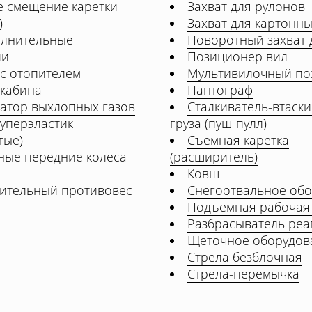
е смещение каретки
Захват для рулонов
)
Захват для картонн
олнительные
Поворотный захват 
ии
Позиционер вил
 с отопителем
Мультивилочный по
 кабина
Пантограф
затор выхлопных газов
Сталкиватель-втаск
уперэластик
груза (пуш-пулл)
тые)
Съемная каретка
ные передние колеса
(расширитель)
Ковш
ительный противовес
Снегоотвальное об
Подъемная рабочая
Разбрасыватель реа
Щеточное оборудов
Стрела безблочная
Стрела-перемычка