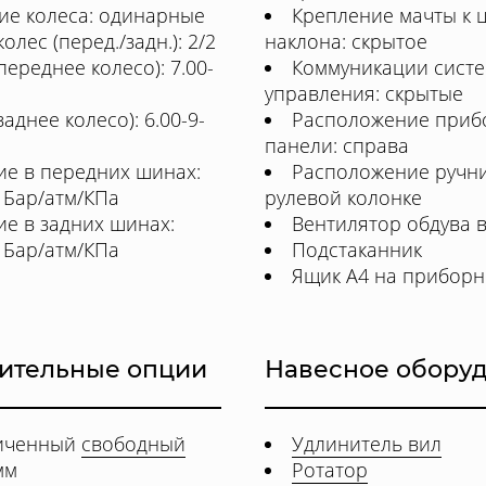
ие колеса: одинарные
Крепление мачты к 
олес (перед./задн.): 2/2
наклона: скрытое
ереднее колесо): 7.00-
Коммуникации сист
управления: скрытые
аднее колесо): 6.00-9-
Расположение приб
панели: справа
ие в передних шинах:
Расположение ручни
0 Бар/атм/КПа
рулевой колонке
е в задних шинах:
Вентилятор обдува 
0 Бар/атм/КПа
Подстаканник
Ящик А4 на приборн
ительные опции
Навесное обору
личенный
свободный
Удлинитель вил
мм
Ротатор