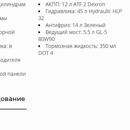
цилиндрам
АКПП: 12 л ATF 2 Dexron
Гидравлика: 45 л Hydraulic HLP
емы
32
Антифриз: 14 л Зеленый
орной
Ведущий мост: 5.5 л GL-5
80W90
ка: в
Тормозная жидкость: 350 мл
DOT 4
водителя
ой панели
дование