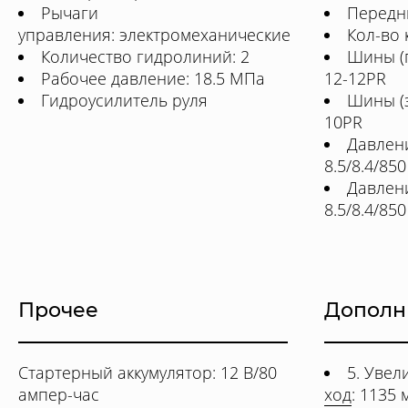
Рычаги
Передн
управления: электромеханические
Кол-во к
Количество гидролиний: 2
Шины (п
Рабочее давление: 18.5 МПа
12-12PR
Гидроусилитель руля
Шины (з
10PR
Давлен
8.5/8.4/85
Давлени
8.5/8.4/85
Прочее
Дополн
Стартерный аккумулятор: 12 В/80
5. Уве
ампер-час
ход
: 1135 