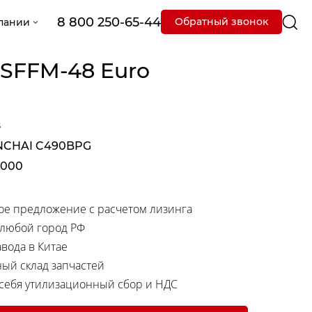
8 800 250-65-44
Обратный звонок
пании
3SFFM-48 Euro
8
NCHAI C490BPG
3000
е предложение с расчетом лизинга
 любой город РФ
вода в Китае
ный склад запчастей
 себя утилизационный сбор и НДС