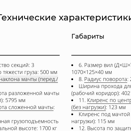
Технические характеристик
Габариты
тво секций: 3
6. Размер вил (Д×Ш×Т
р тяжести груза: 500 мм
1070×125×40 мм
наклона мачты (перед./
8.
Радиус поворота
:
Ширина прохода для
сота разложенной мачты
(рабочий коридор): 402
й): 5795 мм
11.
Клиренс по цент
ота сложенной мачты
:
(без нагрузки)
: 123 мм
Клиренс под мачтой 
чная грузоподъемность
нагрузки): 115 мм
альной высоте: 1700 кг
12. Высота по защи