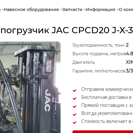
а
Навесное оборудование
Запчасти
Информация
О ком
погрузчик JAC CPCD20 J-X-
2
Грузоподъемность, тонн
4.
Высота подъема, метров
XI
Двигатель
3/
Гарантия, лет/моточасов
Отправим коммерческо
Бесплатная доставка в
Прямой поставщик с за
Всегда укомплектован
Стоимость включает в