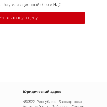
 себя утилизационный сбор и НДС
Узнать точную цену
Юридический адрес
450522, Республика Башкортостан,
Уфимский р-н, с Зубово, ул Сергея