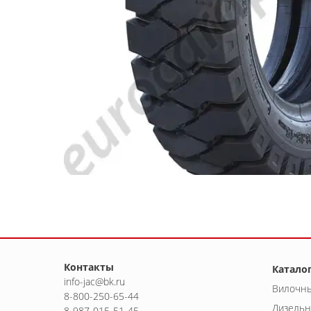
Контакты
Катало
info-jac@bk.ru
Вилочны
8-800-250-65-44
Дизельн
8-987-015-51-45