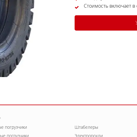
Стоимость включает в
г
е погрузчики
Штабелеры
ые погрузчики
Электророхли