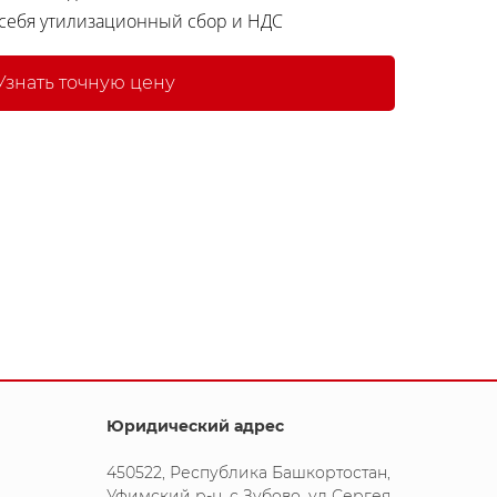
 себя утилизационный сбор и НДС
Узнать точную цену
Юридический адрес
450522, Республика Башкортостан,
Уфимский р-н, с Зубово, ул Сергея