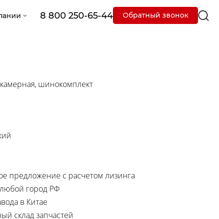
8 800 250-65-44
Обратный звонок
пании
- камерная, шинокомплект
кий
е предложение с расчетом лизинга
 любой город РФ
вода в Китае
ный склад запчастей