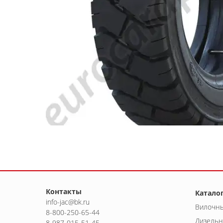
Контакты
Катало
info-jac@bk.ru
Вилочны
8-800-250-65-44
Дизельн
8-987-015-51-45