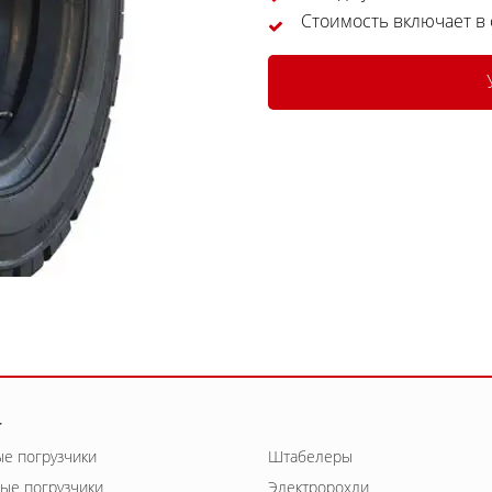
Стоимость включает в
г
е погрузчики
Штабелеры
ые погрузчики
Электророхли