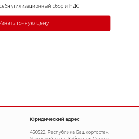
 себя утилизационный сбор и НДС
Узнать точную цену
Юридический адрес
450522, Республика Башкортостан,
Уфимский р-н, с Зубово, ул Сергея