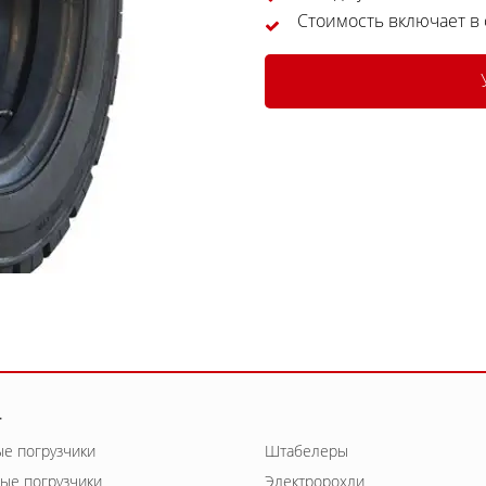
Стоимость включает в
г
е погрузчики
Штабелеры
ые погрузчики
Электророхли