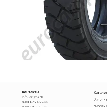
Контакты
Катало
info-jac@bk.ru
Вилочны
8-800-250-65-44
Дизельн
8-987-015-51-45