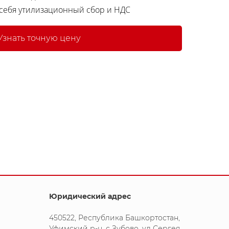
 себя утилизационный сбор и НДС
Узнать точную цену
Юридический адрес
450522, Республика Башкортостан,
Уфимский р-н, с Зубово, ул Сергея