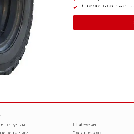
Стоимость включает в
г
е погрузчики
Штабелеры
ые погрузчики
Электророхли