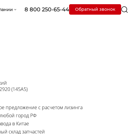
8 800 250-65-44
Обратный звонок
пании
кий
 2920 (145A5)
е предложение с расчетом лизинга
 любой город РФ
вода в Китае
ный склад запчастей