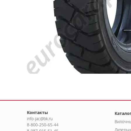
Контакты
Катало
info-jac@bk.ru
Вилочны
8-800-250-65-44
Дизельн
8-987-015-51-45