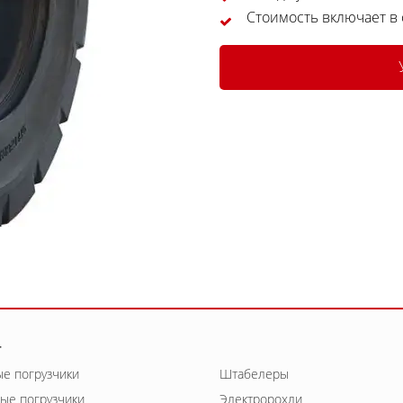
Стоимость включает в
г
е погрузчики
Штабелеры
ые погрузчики
Электророхли