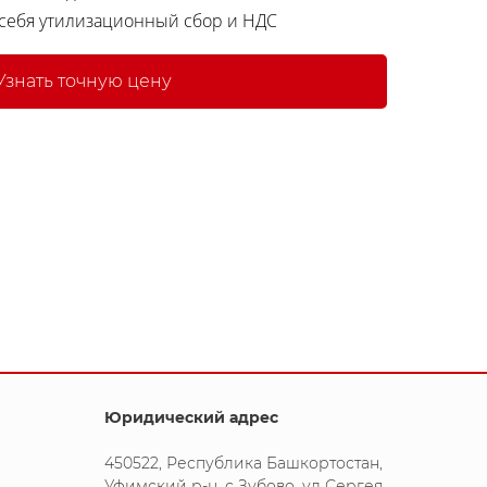
 себя утилизационный сбор и НДС
Узнать точную цену
Юридический адрес
450522, Республика Башкортостан,
Уфимский р-н, с Зубово, ул Сергея