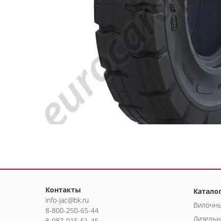
Контакты
Катало
info-jac@bk.ru
Вилочны
8-800-250-65-44
Дизельн
8-987-015-51-45