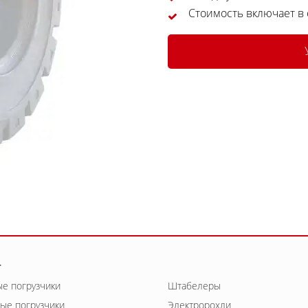
Стоимость включает в
г
е погрузчики
Штабелеры
ые погрузчики
Электророхли