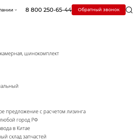
8 800 250-65-44
Обратный звонок
пании
- камерная, шинокомплект
мальный
е предложение с расчетом лизинга
 любой город РФ
вода в Китае
ный склад запчастей