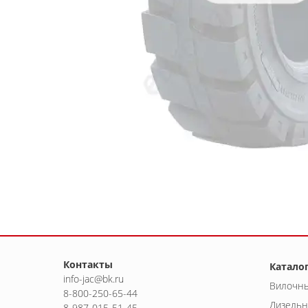
Контакты
Катало
info-jac@bk.ru
Вилочны
8-800-250-65-44
Дизельн
8-987-015-51-45