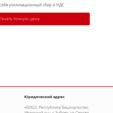
 себя утилизационный сбор и НДС
Узнать точную цену
Юридический адрес
450522, Республика Башкортостан,
Уфимский р-н, с Зубово, ул Сергея