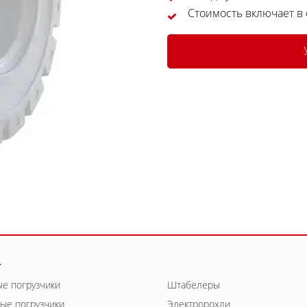
Стоимость включает в
г
е погрузчики
Штабелеры
ые погрузчики
Электророхли