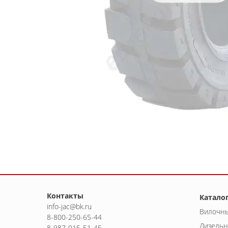
Контакты
Катало
info-jac@bk.ru
Вилочны
8-800-250-65-44
Дизельн
8-987-015-51-45