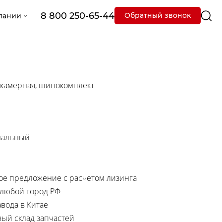
8 800 250-65-44
Обратный звонок
пании
- камерная, шинокомплект
мальный
е предложение с расчетом лизинга
 любой город РФ
вода в Китае
ный склад запчастей