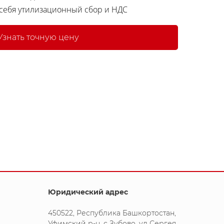
 себя утилизационный сбор и НДС
Узнать точную цену
Юридический адрес
450522, Республика Башкортостан,
Уфимский р-н, с Зубово, ул Сергея