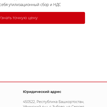
 себя утилизационный сбор и НДС
Узнать точную цену
Юридический адрес
450522, Республика Башкортостан,
Уфимский р-н, с Зубово, ул Сергея