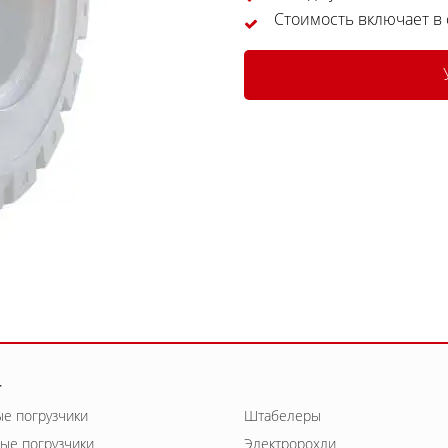
Стоимость включает в
г
е погрузчики
Штабелеры
ые погрузчики
Электророхли