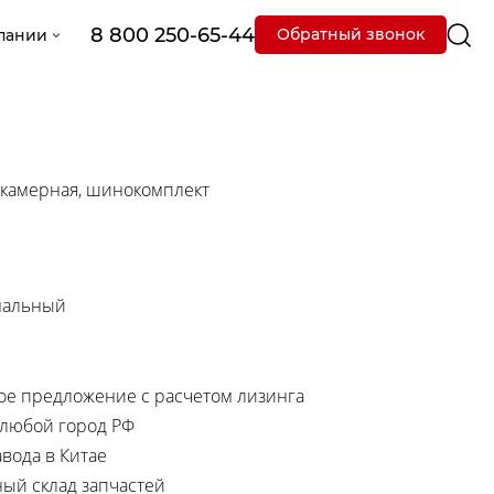
8 800 250-65-44
Обратный звонок
пании
- камерная, шинокомплект
мальный
е предложение с расчетом лизинга
 любой город РФ
вода в Китае
ный склад запчастей