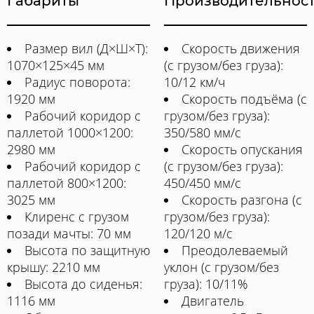
Габариты
Производительнос
Размер вил (Д×Ш×Т):
Скорость движения
1070×125×45 мм
(с грузом/без груза):
Радиус поворота:
10/12 км/ч
1920 мм
Скорость подъёма (с
Рабочий коридор с
грузом/без груза):
паллетой 1000×1200:
350/580 мм/с
2980 мм
Скорость опускания
Рабочий коридор с
(с грузом/без груза):
паллетой 800×1200:
450/450 мм/с
3025 мм
Скорость разгона (с
Клиренс с грузом
грузом/без груза):
позади мачты: 70 мм
120/120 м/с
Высота по защитную
Преодолеваемый
крышу: 2210 мм
уклон (с грузом/без
Высота до сиденья:
груза): 10/11%
1116 мм
Двигатель