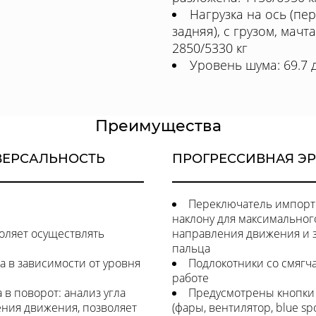
Нагрузка на ось (пе
задняя), с грузом, мачт
2850/5330 кг
Уровень шума: 69.7 
Преимущества
ВЕРСАЛЬНОСТЬ
ПРОГРЕССИВНАЯ Э
Переключатель импорти
наклону для максимальног
оляет осуществлять
направления движения и 
пальца
ка в зависимости от уровня
Подлокотники со смягч
работе
в поворот: анализ угла
Предусмотрены кнопки
ения движения, позволяет
(фары, вентилятор, blue spot