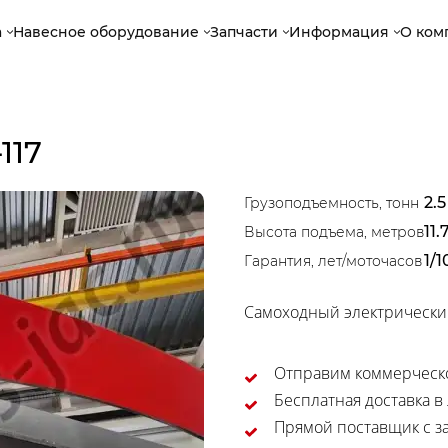
а
Навесное оборудование
Запчасти
Информация
О ком
117
2.5
Грузоподъемность, тонн
11.
Высота подъема, метров
1/
Гарантия, лет/моточасов
Самоходный электрический
Отправим коммерческо
Бесплатная доставка в
Прямой поставщик с за