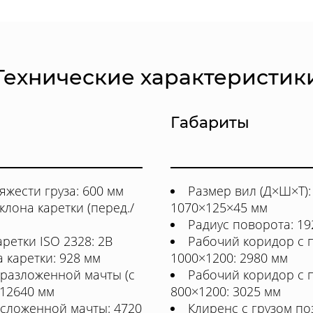
Технические характеристик
Габариты
яжести груза: 600 мм
Размер вил (Д×Ш×Т):
клона каретки (перед./
1070×125×45 мм
Радиус поворота: 19
аретки ISO 2328: 2B
Рабочий коридор с 
 каретки: 928 мм
1000×1200: 2980 мм
 разложенной мачты (с
Рабочий коридор с 
 12640 мм
800×1200: 3025 мм
 сложенной мачты: 4720
Клиренс с грузом по