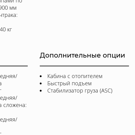
апами по
900 мм
чтрака:
40 кг
Дополнительные опции
редняя/
Кабина с отопителем
а
Быстрый подъем
г
Стабилизатор груза (ASC)
редняя/
та сложена:
редняя/
г