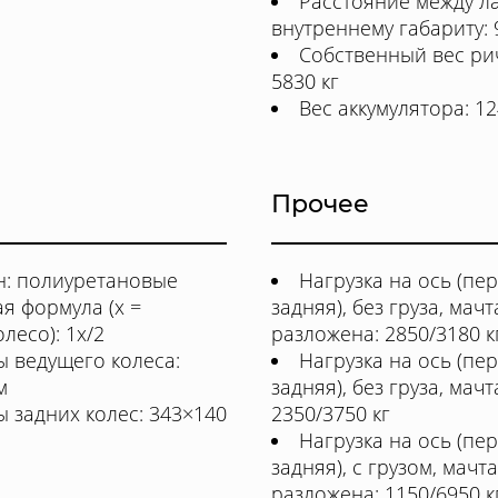
Расстояние между л
внутреннему габариту: 
Собственный вес ри
5830 кг
Вес аккумулятора: 12
Прочее
н: полиуретановые
Нагрузка на ось (пе
я формула (x =
задняя), без груза, мачт
лесо): 1x/2
разложена: 2850/3180 к
 ведущего колеса:
Нагрузка на ось (пе
м
задняя), без груза, мач
 задних колес: 343×140
2350/3750 кг
Нагрузка на ось (пе
задняя), с грузом, мачта
разложена: 1150/6950 к