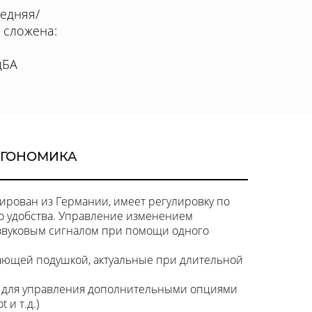
редняя/
а сложена:
дБА
РГОНОМИКА
рован из Германии, имеет регулировку по
о удобства. Управление изменением
звуковым сигналом при помощи одного
ающей подушкой, актуальные при длительной
 для управления дополнительными опциями
 и т.д.)