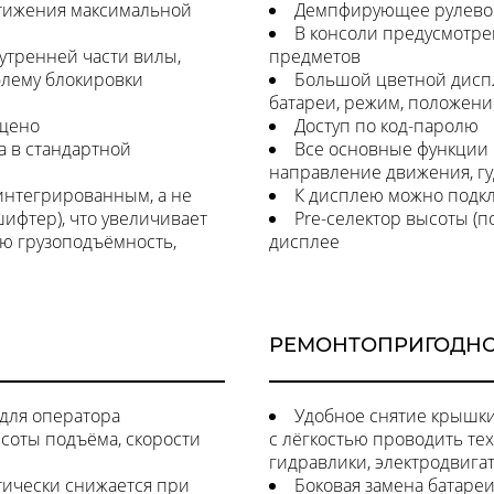
стижения максимальной
Демпфирующее рулевое 
В консоли предусмотре
утренней части вилы,
предметов
блему блокировки
Большой цветной диспл
батареи, режим, положение
щено
Доступ по код-паролю
а в стандартной
Все основные функции
направление движения, гудо
интегрированным, а не
К дисплею можно подкл
ифтер), что увеличивает
Pre-селектор высоты (п
ую грузоподъёмность,
дисплее
РЕМОНТОПРИГОДН
для оператора
Удобное снятие крышки
соты подъёма, скорости
с лёгкостью проводить те
гидравлики, электродвигат
тически снижается при
Боковая замена батареи