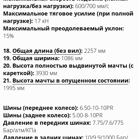
нагрузка/без нагрузки):
600/700 мм/с
Максимальное тяговое усилие (при полной
нагрузке):
17 кН
Максимальный преодолеваемый уклон:
15%
18.
Общая длина (без вил)
:
2257 мм
19. Общая ширина:
1086 мм
20. Высота полностью выдвинутой мачты (с
кареткой):
3930 мм
21.
Высота мачты в опущенном состоянии
:
1995 мм
Шины (переднее колесо):
6.50-10-10PR
Шины (заднее колесо):
5.00-8-10PR
Давление в передних шинах:
7.75/7.6/775
Бар/атм/КПа
Давление в задних шинах:
10/9.9/1000 Бар/