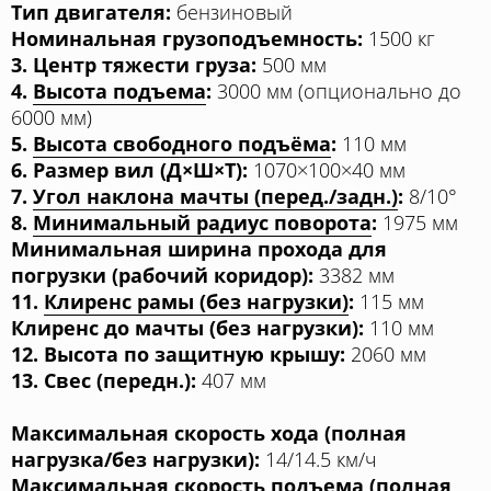
Тип двигателя:
бензиновый
Номинальная грузоподъемность:
1500 кг
3. Центр тяжести груза:
500 мм
4.
Высота подъема
:
3000 мм (опционально до
6000 мм)
5.
Высота свободного подъёма
:
110 мм
6. Размер вил (Д×Ш×Т):
1070×100×40 мм
7.
Угол наклона мачты (перед./задн.)
:
8/10°
8.
Минимальный радиус поворота
:
1975 мм
Минимальная ширина прохода для
погрузки (рабочий коридор):
3382 мм
11.
Клиренс рамы (без нагрузки)
:
115 мм
Клиренс до мачты (без нагрузки):
110 мм
12. Высота по защитную крышу:
2060 мм
13. Свес (передн.):
407 мм
Максимальная скорость хода (полная
нагрузка/без нагрузки):
14/14.5 км/ч
Максимальная скорость подъема (полная