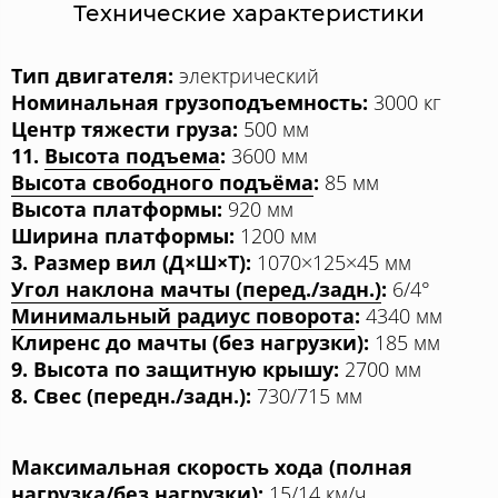
Технические характеристики
Тип двигателя:
электрический
Номинальная грузоподъемность:
3000 кг
Центр тяжести груза:
500 мм
11.
Высота подъема
:
3600 мм
Высота свободного подъёма
:
85 мм
Высота платформы:
920 мм
Ширина платформы:
1200 мм
3. Размер вил (Д×Ш×Т):
1070×125×45 мм
Угол наклона мачты (перед./задн.)
:
6/4°
Минимальный радиус поворота
:
4340 мм
Клиренс до мачты (без нагрузки):
185 мм
9. Высота по защитную крышу:
2700 мм
8. Свес (передн./задн.):
730/715 мм
Максимальная скорость хода (полная
нагрузка/без нагрузки):
15/14 км/ч