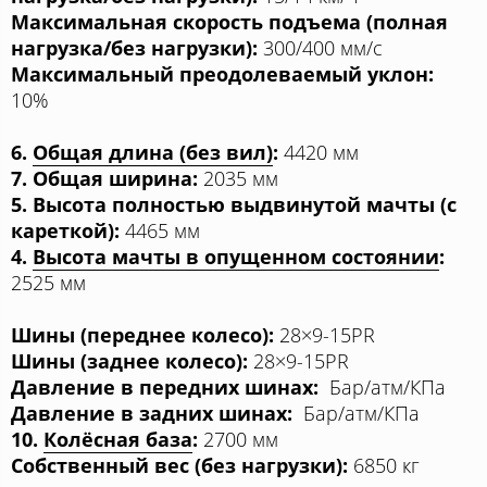
Максимальная скорость подъема (полная
нагрузка/без нагрузки):
300/400 мм/с
Максимальный преодолеваемый уклон:
10%
6.
Общая длина (без вил)
:
4420 мм
7. Общая ширина:
2035 мм
5. Высота полностью выдвинутой мачты (с
кареткой):
4465 мм
4.
Высота мачты в опущенном состоянии
:
2525 мм
Шины (переднее колесо):
28×9-15PR
Шины (заднее колесо):
28×9-15PR
Давление в передних шинах:
Бар/атм/КПа
Давление в задних шинах:
Бар/атм/КПа
10.
Колёсная база
:
2700 мм
Собственный вес (без нагрузки):
6850 кг