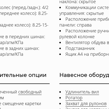
наклона: скрытое
олес (перед./задн.): 4/2
Коммуникации сист
ереднее колесо): 8.25-
управления: скрытые
Расположение приб
аднее колесо): 8.25-15-
панели: справа
Расположение ручни
ие в передних шинах:
рулевой колонке
Бар/атм/КПа
Вентилятор обдува 
е в задних шинах:
Подстаканник
Бар/атм/КПа
Ящик А4 на приборн
ительные опции
Навесное обору
личенный
свободный
Удлинитель вил
мм
Ротатор
е смещение каретки
Захват для рулонов