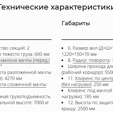
Технические характеристик
Габариты
тво секций: 2
6. Размер вил (Д×Ш×Т
р тяжести груза: 600 мм
1220×150×70 мм
наклона мачты (перед./
8.
Радиус поворота
:
2°
Ширина прохода для
сота разложенной мачты
(рабочий коридор): 550
й): 4270 мм
11.
Клиренс по цент
ота сложенной мачты
:
(без нагрузки)
: 250 мм
Клиренс под мачтой 
чная грузоподъемность
нагрузки): 185 мм
альной высоте: 7000 кг
12. Высота по защи
крышу: 2500 мм