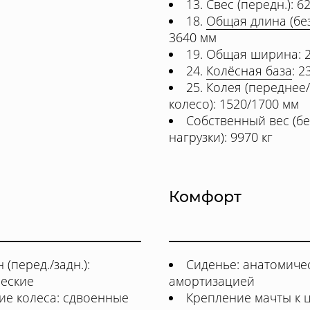
13. Свес (передн.): 6
18.
Общая длина (без
3640 мм
19. Общая ширина: 
24.
Колёсная база
: 2
25. Колея (переднее
колесо): 1520/1700 мм
Собственный вес (бе
нагрузки): 9970 кг
Комфорт
 (перед./задн.):
Сиденье: анатомичес
еские
амортизацией
ие колеса: сдвоенные
Крепление мачты к 