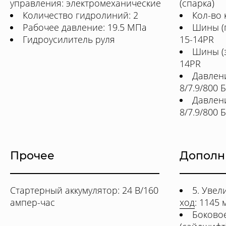
управления: электромеханические
(спарка)
Количество гидролиний: 2
Кол-во к
Рабочее давление: 19.5 МПа
Шины (п
Гидроусилитель руля
15-14PR
Шины (з
14PR
Давлен
8/7.9/800 
Давлени
8/7.9/800 
Прочее
Дополн
Стартерный аккумулятор: 24 В/160
5. Уве
ампер-час
ход
: 1145 
Боково