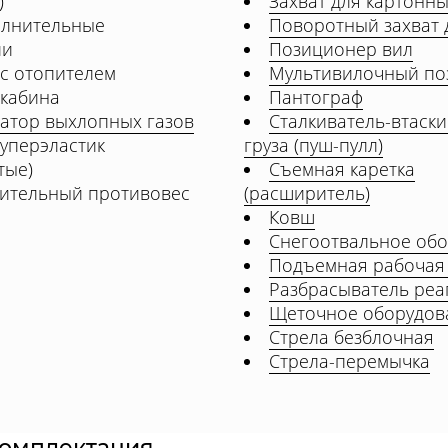
)
Захват для картонн
олнительные
Поворотный захват 
ии
Позиционер вил
 с отопителем
Мультивилочный по
 кабина
Пантограф
затор выхлопных газов
Сталкиватель-втаск
уперэластик
груза (пуш-пулл)
тые)
Съемная каретка
ительный противовес
(расширитель)
Ковш
Снегоотвальное об
Подъемная рабочая
Разбрасыватель реа
Щеточное оборудов
Стрела безблочная
Стрела-перемычка
комплектация