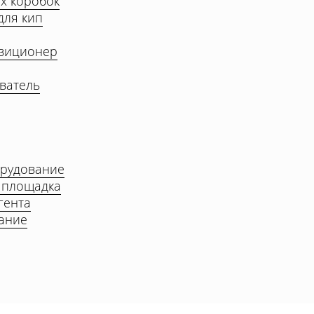
ых коробок
для кип
зиционер
иватель
орудование
 площадка
гента
ание