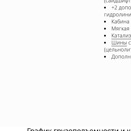
(сайдшифт
+2 доп
гидролин
Кабина
Мягкая
Катали
Шины
с
(цельноли
Дополн
График грузоподъемности и 