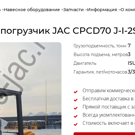
а
Навесное оборудование
Запчасти
Информация
О ком
огрузчик JAC CPCD70 J-I-2
7
Грузоподъемность, тонн
3
Высота подъема, метров
IS
Двигатель
3/
Гарантия, лет/моточасов
Отправим коммерческо
Бесплатная доставка в
Прямой поставщик с за
Всегда укомплектован
Стоимость включает в