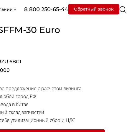
8 800 250-65-44
Обратный звонок
пании
SFFM-30 Euro
UZU 6BG1
3000
е предложение с расчетом лизинга
 любой город РФ
вода в Китае
ный склад запчастей
 себя утилизационный сбор и НДС