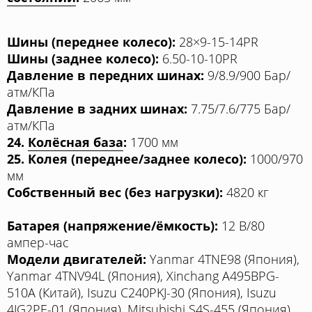
Шины (переднее колесо):
28×9-15-14PR
Шины (заднее колесо):
6.50-10-10PR
Давление в передних шинах:
9/8.9/900 Бар/
атм/КПа
Давление в задних шинах:
7.75/7.6/775 Бар/
атм/КПа
24.
Колёсная база
:
1700 мм
25. Колея (переднее/заднее колесо):
1000/970
мм
Собственный вес (без нагрузки):
4820 кг
Батарея (напряжение/ёмкость):
12 В/80
ампер-час
Модели двигателей:
Yanmar 4TNE98 (Япония),
Yanmar 4TNV94L (Япония), Xinchang A495BPG-
510A (Китай), Isuzu C240PKJ-30 (Япония), Isuzu
4JG2PE-01 (Япония), Mitsubishi S4S-455 (Япония)