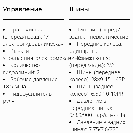
Управление
Шины
Трансмиссия
Тип шин (перед./
(вперед/назад): 1/1
задн.): пневматические
электрогидравлическая
Передние колеса:
Рычаги
одинарные
управления: электромеханические
Кол-во колес
Количество
(перед./задн.): 2/2
гидролиний: 2
Шины (переднее
Рабочее давление:
колесо): 28×9-15-14PR
18.5 МПа
Шины (заднее
Гидроусилитель
колесо): 6.50-10-10PR
руля
Давление в
передних шинах:
9/8.9/900 Бар/атм/КПа
Давление в задних
шинах: 7.75/7.6/775