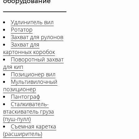
оборудование
Удлинитель вил
Ротатор
Захват для рулонов
Захват для
картонных коробок
Поворотный захват
для кип
Позиционер вил
Мультивилочный
позиционер
Пантограф
Сталкиватель-
втаскиватель груза
(пуш-пулл)
Съемная каретка
(расширитель)