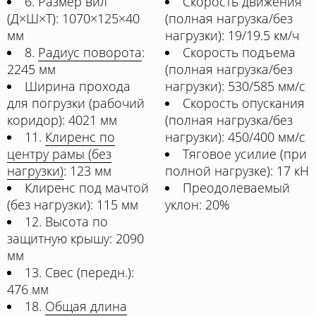
6. Размер вил
Скорость движения
(Д×Ш×Т): 1070×125×40
(полная нагрузка/без
мм
нагрузки): 19/19.5 км/ч
8.
Радиус поворота
:
Скорость подъема
2245 мм
(полная нагрузка/без
Ширина прохода
нагрузки): 530/585 мм/с
для погрузки (рабочий
Скорость опускания
коридор): 4021 мм
(полная нагрузка/без
11.
Клиренс по
нагрузки): 450/400 мм/с
центру рамы (без
Тяговое усилие (при
нагрузки)
: 123 мм
полной нагрузке): 17 кН
Клиренс под мачтой
Преодолеваемый
(без нагрузки): 115 мм
уклон: 20%
12. Высота по
защитную крышу: 2090
мм
13. Свес (передн.):
476 мм
18.
Общая длина