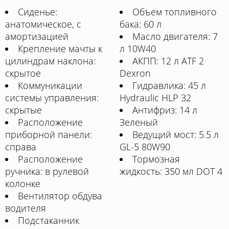
Сиденье:
Объем топливного
анатомическое, с
бака: 60 л
амортизацией
Масло двигателя: 7
Крепление мачты к
л 10W40
цилиндрам наклона:
АКПП: 12 л ATF 2
скрытое
Dexron
Коммуникации
Гидравлика: 45 л
системы управления:
Hydraulic HLP 32
скрытые
Антифриз: 14 л
Расположение
Зеленый
приборной панели:
Ведущий мост: 5.5 л
справа
GL-5 80W90
Расположение
Тормозная
ручника: в рулевой
жидкость: 350 мл DOT 4
колонке
Вентилятор обдува
водителя
Подстаканник