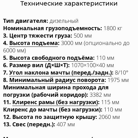
Технические характеристики
Тип двигателя:
дизельный
Номинальная грузоподъемность:
1800 кг
3. Центр тяжести груза:
500 мм
4.
Высота подъема
:
3000 мм (опционально до
6000 мм)
5.
Высота свободного подъёма
:
110 мм
6. Размер вил (Д×Ш×Т):
1070×100×40 мм
7.
Угол наклона мачты (перед./задн.)
:
8/10°
8.
Минимальный радиус поворота
:
1975 мм
Минимальная ширина прохода для
погрузки (рабочий коридор):
3382 мм
11.
Клиренс рамы (без нагрузки)
:
115 мм
Клиренс до мачты (без нагрузки):
110 мм
12. Высота по защитную крышу:
2060 мм
13. Свес (передн.):
407 мм