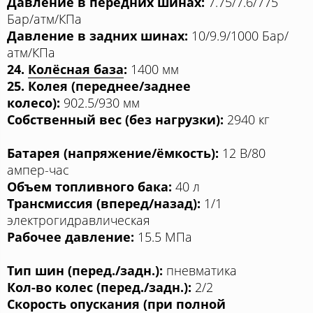
Давление в передних шинах:
7.75/7.6/775
Бар/атм/КПа
Давление в задних шинах:
10/9.9/1000 Бар/
атм/КПа
24.
Колёсная база
:
1400 мм
25. Колея (переднее/заднее
колесо):
902.5/930 мм
Собственный вес (без нагрузки):
2940 кг
Батарея (напряжение/ёмкость):
12 В/80
ампер-час
Объем топливного бака:
40 л
Трансмиссия (вперед/назад):
1/1
электрогидравлическая
Рабочее давление:
15.5 МПа
Тип шин (перед./задн.):
пневматика
Кол-во колес (перед./задн.):
2/2
Скорость опускания (при полной