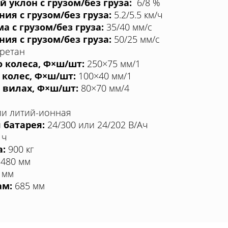
уклон с грузом/без груза:
6/8 %
ия с грузом/без груза:
5.2/5.5 км/ч
а с грузом/без груза:
35/40 мм/с
ния с грузом/без груза:
50/25 мм/с
ретан
 колеса, Φ×ш/шт:
250×75 мм/1
 колес, Φ×ш/ш
т:
100
×40 мм/1
 вилах, Φ×ш/шт:
80×70 мм/4
ли литий-ионная
 батарея:
24/300 или 24/202 В/Aч
 ч
а:
900 кг
480 мм
 мм
ам:
685 мм