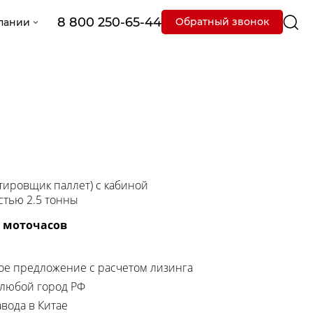
8 800 250-65-44
Обратный звонок
пании
тировщик паллет) с кабиной
стью 2.5 тонны
0 моточасов
е предложение с расчетом лизинга
 любой город РФ
вода в Китае