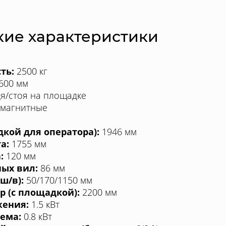
кие характеристики
ть:
2500 кг
600 мм
я/стоя на площадке
омагнитные
кой для оператора):
1946 мм
а:
1755 мм
:
120 мм
ых вил:
86 мм
ш/в):
50/170/1150 мм
р (с площадкой):
2200 мм
жения:
1.5 кВт
ема:
0.8 кВт