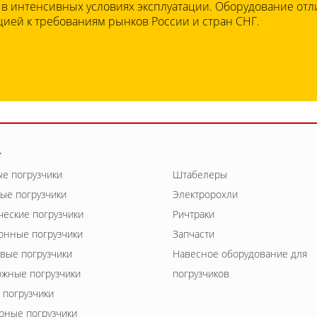
 в интенсивных условиях эксплуатации. Оборудование отл
ией к требованиям рынков России и стран СНГ.
г
е погрузчики
Штабелеры
ые погрузчики
Электророхли
ческие погрузчики
Ричтраки
онные погрузчики
Запчасти
вые погрузчики
Навесное оборудование для
жные погрузчики
погрузчиков
 погрузчики
рные погрузчики