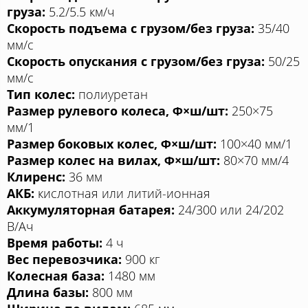
груза:
5.2/5.5 км/ч
Скорость подъема с грузом/без груза:
35/40
мм/с
Скорость опускания с грузом/без груза:
50/25
мм/с
Тип колес:
полиуретан
Размер рулевого колеса, Φ×ш/шт:
250×75
мм/1
Размер боковых колес, Φ×ш/ш
т:
100
×40 мм/1
Размер колес на вилах, Φ×ш/шт:
80×70 мм/4
Клиренс:
36 мм
АКБ:
кислотная или литий-ионная
Аккумуляторная батарея:
24/300 или 24/202
В/Aч
Время работы:
4 ч
Вес перевозчика:
900 кг
Колесная база:
1480 мм
Длина базы:
800 мм